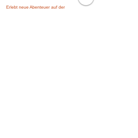
Erlebt neue Abenteuer auf der 
musikalischen Piratenreise.
In spielerischem Rahmen erweitern wir 
unser musikalisches Wissen in Kombination 
mit einer Förderung von Vorläufer-
Fertigkeiten für die Schule.
Diese Veranstaltung teilen
IMPRESSUM /