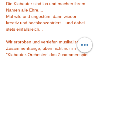
Die Klabauter sind los und machen ihrem 
Namen alle Ehre....
Mal wild und ungestüm, dann wieder 
kreativ und hochkonzentriert... und dabei 
stets einfallsreich... 
Wir erproben und vertiefen musikalische 
Zusammenhänge, üben nicht nur im 
"Klabauter-Orchester" das Zusammenspiel 
und ein gutesMiteinander.
So werden ganz nebenbei viele wichtige 
Vorläufer-Fertigkeiten für die Schule und 
das Leben trainiert. =)
Es wird gesungen, musiziert, gespielt und 
getanzt, gestaltet, gemalt und gebastelt. 