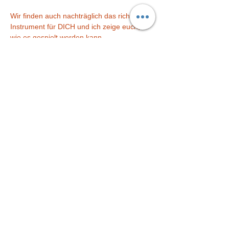
Wir finden auch nachträglich das richtige 
Instrument für DICH und ich zeige euch, 
wie es gespielt werden kann. 
Über die Band-Probe hinaus wird viel 
rhythmisiert, gespielt und gesungen. 
Mehr anzeigen
Diese Veranstaltung teilen