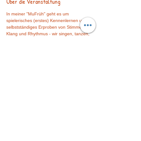
Über die Veranstaltung
In meiner "MuFrüh" geht es um 
spielerisches (erstes) Kennenlernen und 
selbstständiges Erproben von Stimme, 
Klang und Rhythmus - wir singen, tanzen, 
basteln und musizieren.
Eingebettet in ansprechende Reise-
Themen erkunden wir die Welt samt ihrer 
musikalischen Besonderheiten.
Dabeisein lohnt sich! =)
Diese Veranstaltung teilen