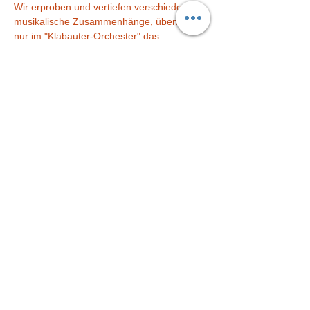
Wir erproben und vertiefen verschiedene 
musikalische Zusammenhänge, üben nicht 
nur im "Klabauter-Orchester" das 
Zusammenspiel, sondern trainieren viele 
wichtige Vorläufer-Fertigkeiten für die 
Schule und das Leben. =)
Es wird gesungen, musiziert, gespielt und 
getanzt, gestaltet, gemalt und gebastelt. 
Diese Veranstaltung teilen