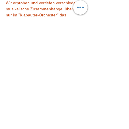
Wir erproben und vertiefen verschiedene 
musikalische Zusammenhänge, üben nicht 
nur im "Klabauter-Orchester" das 
Zusammenspiel, sondern trainieren viele 
wichtige Vorläufer-Fertigkeiten für die 
Schule und das Leben. =)
Es wird gesungen, musiziert, gespielt und 
getanzt, gestaltet, gemalt und gebastelt. 
Diese Veranstaltung teilen