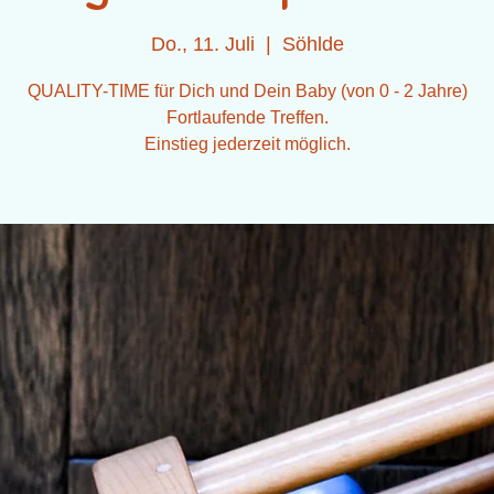
Do., 11. Juli
  |  
Söhlde
QUALITY-TIME für Dich und Dein Baby (von 0 - 2 Jahre)
Fortlaufende Treffen.
Einstieg jederzeit möglich.