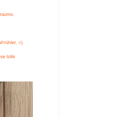
kraums.
Frühler. =) 
e tolle 