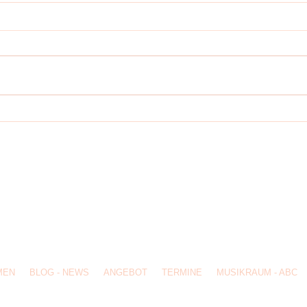
Happy Birthday FTM !
Lesen
 Musikraum /
post@frautobiensmusikraum.de
/ 05129 - 8290026 / Hildesheimer Str. 26 3118
MEN
BLOG - NEWS
ANGEBOT
TERMINE
MUSIKRAUM - ABC