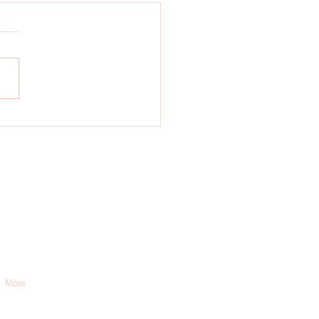
 - merken - weitersagen
5 Söhlde
More