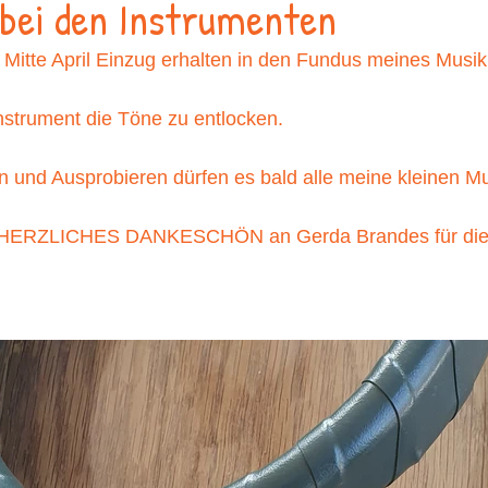
bei den Instrumenten
 Mitte April Einzug erhalten in den Fundus meines Musi
strument die Töne zu entlocken. 
 und Ausprobieren dürfen es bald alle meine kleinen Mu
nz HERZLICHES DANKESCHÖN an Gerda Brandes für dies